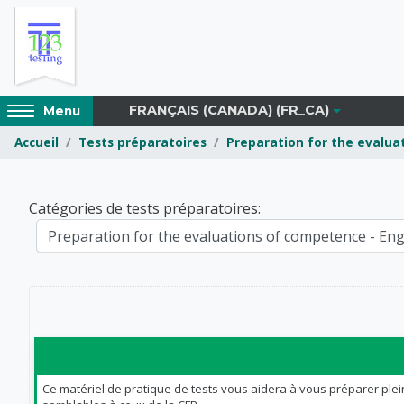
Passer au contenu principal
Access
FRANÇAIS (CANADA) ‎(FR_CA)‎
Menu
hidden
Accueil
Tests préparatoires
Preparation for the evaluat
sidebar
block
region.
1-2-3testing Inc.
Catégories de tests préparatoires:
Ce matériel de pratique de tests vous aidera à vous préparer plei