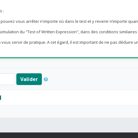
s :
ouvez vous arrêter n'importe où dans le test et y revenir n’importe quan
simulation du "Test
of Written Expression
", dans des conditions similaires 
 à vous servir de pratique. A cet égard, il est important de ne pas déduir
Valider
1